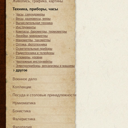
Живопись, графика, картины
Техника, приборы, часы
Часы, cекундомеры
Весы, разновесы, меры
Вычислительная техника
Инструменты
Компасы, барометры, термометры
Линейки, микрометры
Манометры, тахометры
Оптика, фототехника
Осветительные приборы
Радиотехника и телефоны
Угломеры, уровни
Чертежные инструменты
Электроприборы, механизмы и машины
другое
Военное дело
Коллекции
Посуда и столовые принадлежности
Нумизматика
Бонистика
Фалеристика
Филателия