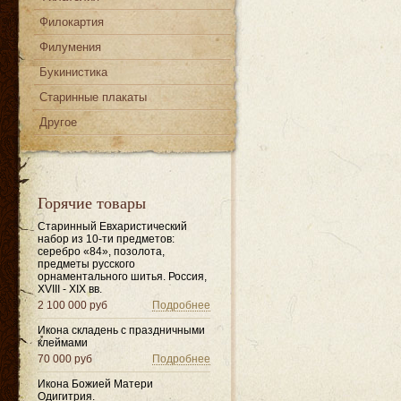
Филокартия
Филумения
Букинистика
Старинные плакаты
Другое
Горячие товары
Старинный Евхаристический
набор из 10-ти предметов:
серебро «84», позолота,
предметы русского
орнаментального шитья. Россия,
XVIII - XIX вв.
2 100 000 руб
Подробнее
Икона складень с праздничными
клеймами
70 000 руб
Подробнее
Икона Божией Матери
Одигитрия.