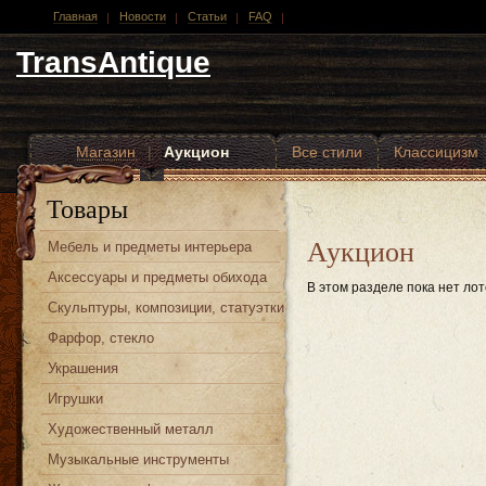
Главная
Новости
Статьи
FAQ
TransAntique
Магазин
|
Аукцион
Все стили
Классицизм
Другие стили
Товары
Аукцион
Мебель и предметы интерьера
Аксессуары и предметы обихода
В этом разделе пока нет лот
Скульптуры, композиции, статуэтки
Фарфор, стекло
Украшения
Игрушки
Художественный металл
Музыкальные инструменты