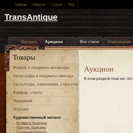
Главная
Новости
Статьи
FAQ
TransAntique
Магазин
|
Аукцион
Все стили
Классицизм
Другие стили
Товары
Аукцион
Мебель и предметы интерьера
Аксессуары и предметы обихода
В этом разделе пока нет лот
Скульптуры, композиции, статуэтки
Фарфор, стекло
Украшения
Игрушки
Художественный металл
Вставки в балясины
Поручни, балясины
Основание балясин