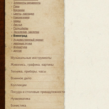
Элементы орнамента
Пики
Корзинки
Цветы, накладки
Наконечники
Шары
Листья
Полусферы
Эксклюзив, заклепки
Виноград
Художественный прокат
дверные ручки
фурнитура
другое
Музыкальные инструменты
Живопись, графика, картины
Техника, приборы, часы
Военное дело
Коллекции
Посуда и столовые принадлежности
Нумизматика
Бонистика