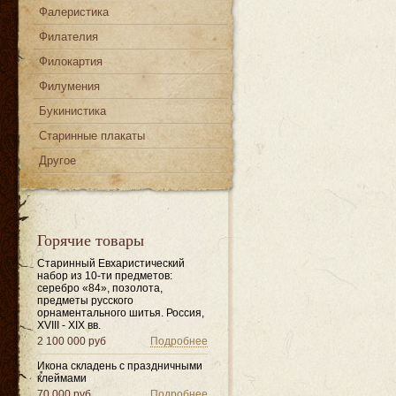
Фалеристика
Филателия
Филокартия
Филумения
Букинистика
Старинные плакаты
Другое
Горячие товары
Старинный Евхаристический
набор из 10-ти предметов:
серебро «84», позолота,
предметы русского
орнаментального шитья. Россия,
XVIII - XIX вв.
2 100 000 руб
Подробнее
Икона складень с праздничными
клеймами
70 000 руб
Подробнее