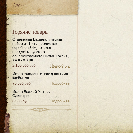
Другое
Горячие товары
Старинный Евхаристический
набор из 10-ти предметов:
серебро «84», позолота,
предметы русского
орнаментального шитья. Россия,
XVIII - XIX вв.
2 100 000 руб
Подробнее
Икона складень с праздничными
клеймами
70 000 руб
Подробнее
Икона Божией Матери
Одигитрия.
6 500 руб
Подробнее