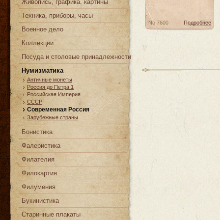
Живопись, графика, картины
Техника, приборы, часы
No 7600
Подробнее
Военное дело
Коллекции
Посуда и столовые принадлежности
Нумизматика
Античные монеты
Россия до Петра 1
Российская Империя
СССР
Современная Россия
Зарубежные страны
Бонистика
Фалеристика
Филателия
Филокартия
Филумения
Букинистика
Старинные плакаты