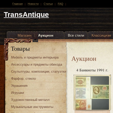
Главная
Новости
Статьи
FAQ
TransAntique
Магазин
|
Аукцион
Все стили
Классицизм
Другие стили
Товары
Аукцион
Мебель и предметы интерьера
Аксессуары и предметы обихода
4 Банкноты 1991 г.
Скульптуры, композиции, статуэтки
Фарфор, стекло
Украшения
Игрушки
Художественный металл
Музыкальные инструменты