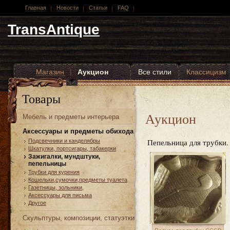
Главная
Новости
Статьи
FAQ
TransAntique
Магазин
|
Аукцион
Все стили
Классицизм
Другие стили
Товары
Аукцион
Мебель и предметы интерьера
Аксессуары и предметы обихода
Пепельница для трубки.
Подсвечники и канделябры
Шкатулки, портсигары, табакерки
Зажигалки, мундштуки,
пепельницы
Трубки для курения
Кошельки,сумочки,предметы туалета
Газетницы, зольники,
Аксессуары для письма
Другое
Скульптуры, композиции, статуэтки