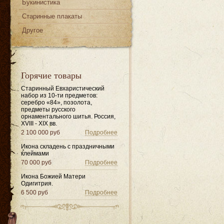
Букинистика
Старинные плакаты
Другое
Горячие товары
Старинный Евхаристический
набор из 10-ти предметов:
серебро «84», позолота,
предметы русского
орнаментального шитья. Россия,
XVIII - XIX вв.
2 100 000 руб
Подробнее
Икона складень с праздничными
клеймами
70 000 руб
Подробнее
Икона Божией Матери
Одигитрия.
6 500 руб
Подробнее