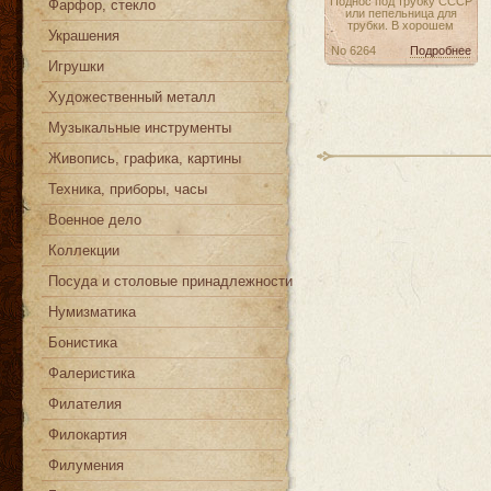
Поднос под трубку СССР
Фарфор, стекло
или пепельница для
трубки. В хорошем
Украшения
No 6264
Подробнее
Игрушки
Художественный металл
Музыкальные инструменты
Живопись, графика, картины
Техника, приборы, часы
Военное дело
Коллекции
Посуда и столовые принадлежности
Нумизматика
Бонистика
Фалеристика
Филателия
Филокартия
Филумения