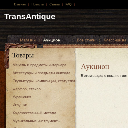
Главная
Новости
Статьи
FAQ
TransAntique
Магазин
|
Аукцион
Все стили
Классицизм
Другие стили
Товары
Аукцион
Мебель и предметы интерьера
Аксессуары и предметы обихода
В этом разделе пока нет лот
Скульптуры, композиции, статуэтки
Фарфор, стекло
Украшения
Игрушки
Художественный металл
Музыкальные инструменты