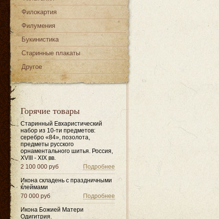
Филокартия
Филумения
Букинистика
Старинные плакаты
Другое
Горячие товары
Старинный Евхаристический
набор из 10-ти предметов:
серебро «84», позолота,
предметы русского
орнаментального шитья. Россия,
XVIII - XIX вв.
2 100 000 руб
Подробнее
Икона складень с праздничными
клеймами
70 000 руб
Подробнее
Икона Божией Матери
Одигитрия.