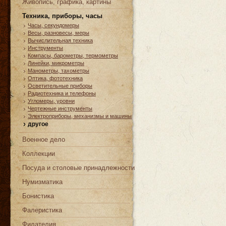
Живопись, графика, картины
Техника, приборы, часы
Часы, cекундомеры
Весы, разновесы, меры
Вычислительная техника
Инструменты
Компасы, барометры, термометры
Линейки, микрометры
Манометры, тахометры
Оптика, фототехника
Осветительные приборы
Радиотехника и телефоны
Угломеры, уровни
Чертежные инструменты
Электроприборы, механизмы и машины
другое
Военное дело
Коллекции
Посуда и столовые принадлежности
Нумизматика
Бонистика
Фалеристика
Филателия