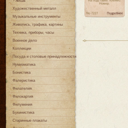
другое
На подставке. Клеймо.
Номер.
Художественный металл
No 7227
Подробнее
Музыкальные инструменты
Живопись, графика, картины
Техника, приборы, часы
Военное дело
Коллекции
Посуда и столовые принадлежности
Нумизматика
Бонистика
Фалеристика
Филателия
Филокартия
Филумения
Букинистика
Старинные плакаты