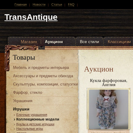
Главная
Новости
Статьи
FAQ
TransAntique
Магазин
|
Аукцион
Все стили
Классицизм
Другие стили
Товары
Аукцион
Мебель и предметы интерьера
Аксессуары и предметы обихода
Кукла фарфоровая,
Англия
Скульптуры, композиции, статуэтки
Фарфор, стекло
Украшения
Игрушки
Елочные украшения
Коллекционные модели
Куклы и детские игрушки
Настольные игры