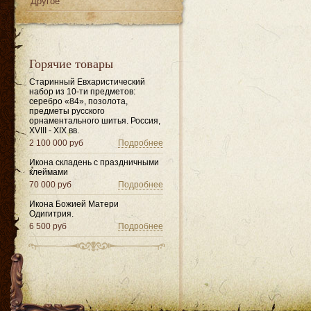
Другое
Горячие товары
Старинный Евхаристический
набор из 10-ти предметов:
серебро «84», позолота,
предметы русского
орнаментального шитья. Россия,
XVIII - XIX вв.
2 100 000 руб
Подробнее
Икона складень с праздничными
клеймами
70 000 руб
Подробнее
Икона Божией Матери
Одигитрия.
6 500 руб
Подробнее