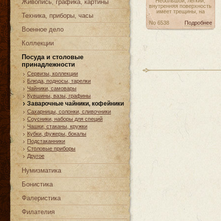
Небольшой, легкий,
Живопись, графика, картины
внутренняя поверхность
имеет трещины, на
Техника, приборы, часы
No 6538
Подробнее
Военное дело
Коллекции
Посуда и столовые
принадлежности
Сервизы, коллекции
Блюда, подносы, тарелки
Чайники, самовары
Кувшины, вазы, графины
Заварочные чайники, кофейники
Сахарницы, солонки, сливочники
Соусники, наборы для специй
Чашки, стаканы, кружки
Кубки, фужеры, бокалы
Подстаканники
Столовые приборы
Другое
Нумизматика
Бонистика
Фалеристика
Филателия