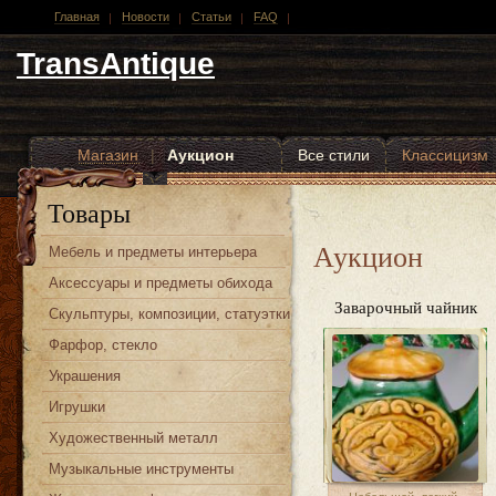
Главная
Новости
Статьи
FAQ
TransAntique
Магазин
|
Аукцион
Все стили
Классицизм
Другие стили
Товары
Аукцион
Мебель и предметы интерьера
Аксессуары и предметы обихода
Заварочный чайник
Скульптуры, композиции, статуэтки
Фарфор, стекло
Украшения
Игрушки
Художественный металл
Музыкальные инструменты