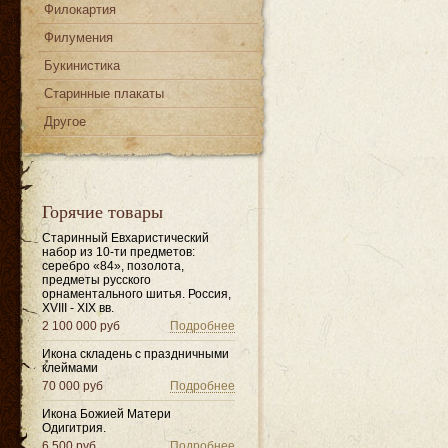
Филокартия
Филумения
Букинистика
Старинные плакаты
Другое
Горячие товары
Старинный Евхаристический
набор из 10-ти предметов:
серебро «84», позолота,
предметы русского
орнаментального шитья. Россия,
XVIII - XIX вв.
2 100 000 руб
Подробнее
Икона складень с праздничными
клеймами
70 000 руб
Подробнее
Икона Божией Матери
Одигитрия.
6 500 руб
Подробнее