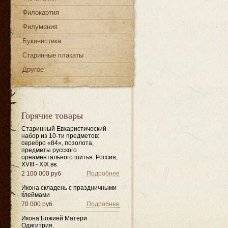
Филокартия
Филумения
Букинистика
Старинные плакаты
Другое
Горячие товары
Старинный Евхаристический
набор из 10-ти предметов:
серебро «84», позолота,
предметы русского
орнаментального шитья. Россия,
XVIII - XIX вв.
2 100 000 руб
Подробнее
Икона складень с праздничными
клеймами
70 000 руб
Подробнее
Икона Божией Матери
Одигитрия.