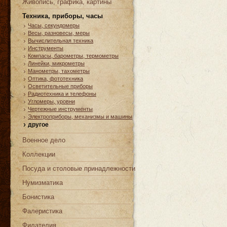
Живопись, графика, картины
Техника, приборы, часы
Часы, cекундомеры
Весы, разновесы, меры
Вычислительная техника
Инструменты
Компасы, барометры, термометры
Линейки, микрометры
Манометры, тахометры
Оптика, фототехника
Осветительные приборы
Радиотехника и телефоны
Угломеры, уровни
Чертежные инструменты
Электроприборы, механизмы и машины
другое
Военное дело
Коллекции
Посуда и столовые принадлежности
Нумизматика
Бонистика
Фалеристика
Филателия