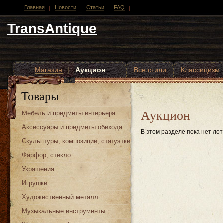
Главная
Новости
Статьи
FAQ
TransAntique
Магазин
|
Аукцион
Все стили
Классицизм
Другие стили
Товары
Аукцион
Мебель и предметы интерьера
Аксессуары и предметы обихода
В этом разделе пока нет лот
Скульптуры, композиции, статуэтки
Фарфор, стекло
Украшения
Игрушки
Художественный металл
Музыкальные инструменты