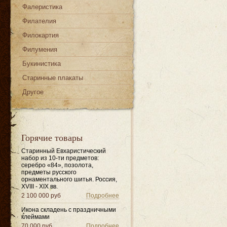
Фалеристика
Филателия
Филокартия
Филумения
Букинистика
Старинные плакаты
Другое
Горячие товары
Старинный Евхаристический
набор из 10-ти предметов:
серебро «84», позолота,
предметы русского
орнаментального шитья. Россия,
XVIII - XIX вв.
2 100 000 руб
Подробнее
Икона складень с праздничными
клеймами
70 000 руб
Подробнее