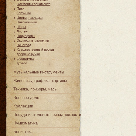
Элементы орнамента
Пики
Корзинки
Цветы, накладки
Наконечники
Шары
Листья
Полусферы
Эксклюзив, заклепки
Виноград
Художественный прокат
дверные ручки
фурнитура
другое
Музыкальные инструменты
Живопись, графика, картины
Техника, приборы, часы
Военное дело
Коллекции
Посуда и столовые принадлежности
Нумизматика
Бонистика