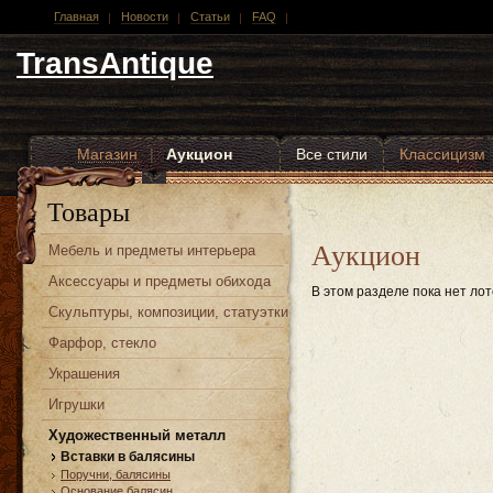
Главная
Новости
Статьи
FAQ
TransAntique
Магазин
|
Аукцион
Все стили
Классицизм
Другие стили
Товары
Аукцион
Мебель и предметы интерьера
Аксессуары и предметы обихода
В этом разделе пока нет лот
Скульптуры, композиции, статуэтки
Фарфор, стекло
Украшения
Игрушки
Художественный металл
Вставки в балясины
Поручни, балясины
Основание балясин