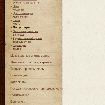
Элементы орнамента
Пики
Корзинки
Цветы, накладки
Наконечники
Шары
Листья
Полусферы
Эксклюзив, заклепки
Виноград
Художественный прокат
дверные ручки
фурнитура
другое
Музыкальные инструменты
Живопись, графика, картины
Техника, приборы, часы
Военное дело
Коллекции
Посуда и столовые принадлежности
Нумизматика
Бонистика