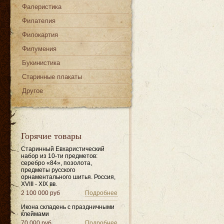
Фалеристика
Филателия
Филокартия
Филумения
Букинистика
Старинные плакаты
Другое
Горячие товары
Старинный Евхаристический
набор из 10-ти предметов:
серебро «84», позолота,
предметы русского
орнаментального шитья. Россия,
XVIII - XIX вв.
2 100 000 руб
Подробнее
Икона складень с праздничными
клеймами
70 000 руб
Подробнее