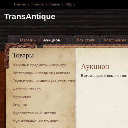
Главная
Новости
Статьи
FAQ
TransAntique
Магазин
|
Аукцион
Все стили
Классицизм
Другие стили
Товары
Аукцион
Мебель и предметы интерьера
Аксессуары и предметы обихода
В этом разделе пока нет лот
Скульптуры, композиции, статуэтки
Фарфор, стекло
Украшения
Игрушки
Художественный металл
Музыкальные инструменты