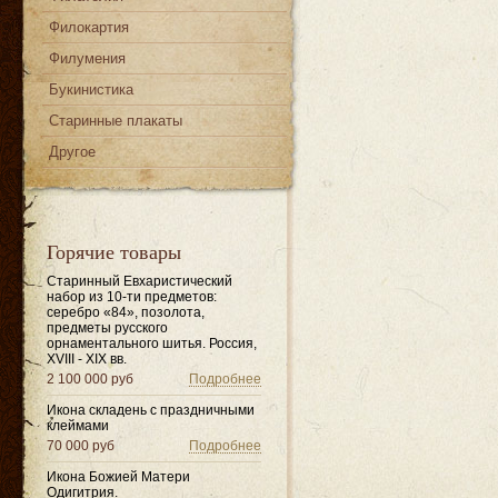
Филокартия
Филумения
Букинистика
Старинные плакаты
Другое
Горячие товары
Старинный Евхаристический
набор из 10-ти предметов:
серебро «84», позолота,
предметы русского
орнаментального шитья. Россия,
XVIII - XIX вв.
2 100 000 руб
Подробнее
Икона складень с праздничными
клеймами
70 000 руб
Подробнее
Икона Божией Матери
Одигитрия.