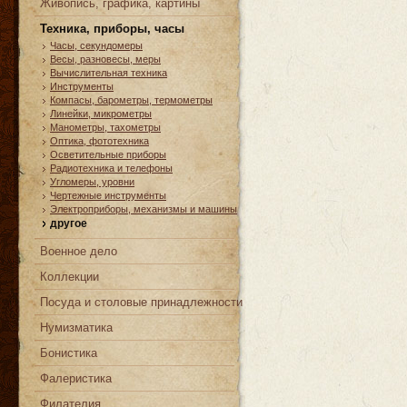
Живопись, графика, картины
Техника, приборы, часы
Часы, cекундомеры
Весы, разновесы, меры
Вычислительная техника
Инструменты
Компасы, барометры, термометры
Линейки, микрометры
Манометры, тахометры
Оптика, фототехника
Осветительные приборы
Радиотехника и телефоны
Угломеры, уровни
Чертежные инструменты
Электроприборы, механизмы и машины
другое
Военное дело
Коллекции
Посуда и столовые принадлежности
Нумизматика
Бонистика
Фалеристика
Филателия