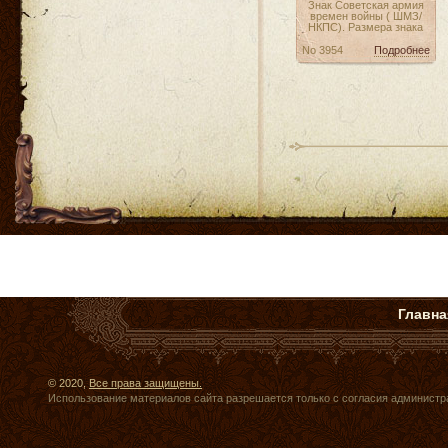
Знак Советская армия
времен войны ( ШМЗ/
НКПС). Размера знака
No 3954
Подробнее
Главна
© 2020,
Все права защищены.
Использование материалов сайта разрешается только с согласия администр