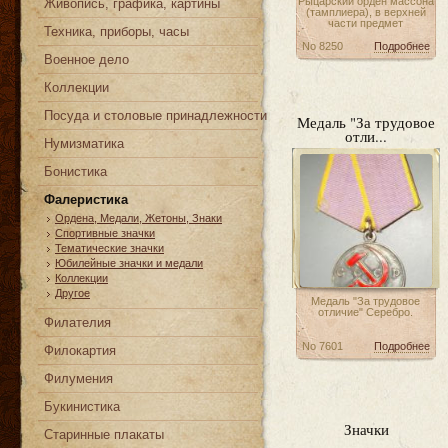
Рыцарский орден массона
Живопись, графика, картины
(тамплиера), в верхней
части предмет
Техника, приборы, часы
No 8250
Подробнее
Военное дело
Коллекции
Посуда и столовые принадлежности
Медаль "За трудовое
отли...
Нумизматика
Бонистика
Фалеристика
Ордена, Медали, Жетоны, Знаки
Спортивные значки
Тематические значки
Юбилейные значки и медали
Коллекции
Другое
Медаль "За трудовое
отличие" Серебро.
Филателия
No 7601
Подробнее
Филокартия
Филумения
Букинистика
Значки
Старинные плакаты