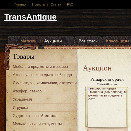
Главная
Новости
Статьи
FAQ
TransAntique
Магазин
|
Аукцион
Все стили
Классицизм
Другие стили
Товары
Аукцион
Мебель и предметы интерьера
Аксессуары и предметы обихода
Рыцарский орден
массона ...
Скульптуры, композиции, статуэтки
Фарфор, стекло
Украшения
Игрушки
Художественный металл
Музыкальные инструменты