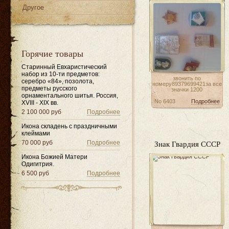
Другое
Горячие товары
Старинный Евхаристический
набор из 10-ти предметов:
звонить по
серебро «84», позолота,
номеру89379699421за все
предметы русского
значки 1200
орнаментального шитья. Россия,
No 6403
Подробнее
XVIII - XIX вв.
2 100 000 руб
Подробнее
Икона складень с праздничными
клеймами
Знак Гвардия СССР
70 000 руб
Подробнее
Икона Божией Матери
Одигитрия.
6 500 руб
Подробнее