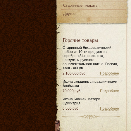
Старинные плакаты
Другое
Горячие товары
Старинный Евхаристический
набор из 10-ти предметов:
серебро «84», позолота,
предметы русского
орнаментального шитья. Россия,
XVIII - XIX вв.
2 100 000 руб
Подробнее
Икона складень с праздничными
клеймами
70 000 руб
Подробнее
Икона Божией Матери
Одигитрия.
6 500 руб
Подробнее