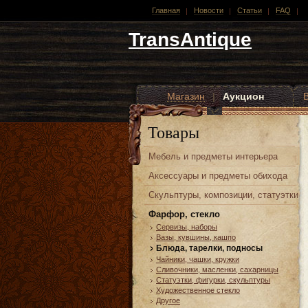
Главная
Новости
Статьи
FAQ
TransAntique
Магазин
|
Аукцион
Другие стили
Товары
Мебель и предметы интерьера
Аксессуары и предметы обихода
Скульптуры, композиции, статуэтки
Фарфор, стекло
Сервизы, наборы
Вазы, кувшины, кашпо
Блюда, тарелки, подносы
Чайники, чашки, кружки
Сливочники, масленки, сахарницы
Статуэтки, фигурки, скульптуры
Художественное стекло
Другое