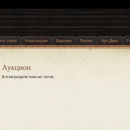
Все стили
Классицизм
Барокко
Рококо
Арт-Деко
Г
Аукцион
В этом разделе пока нет лотов