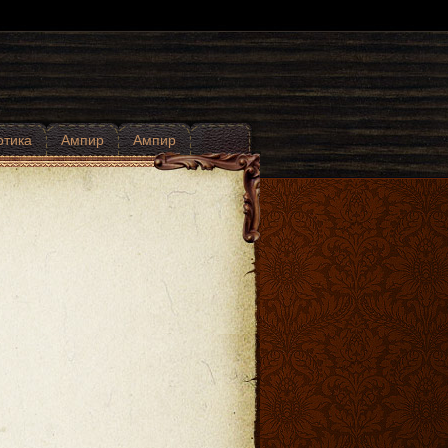
отика
Ампир
Ампир