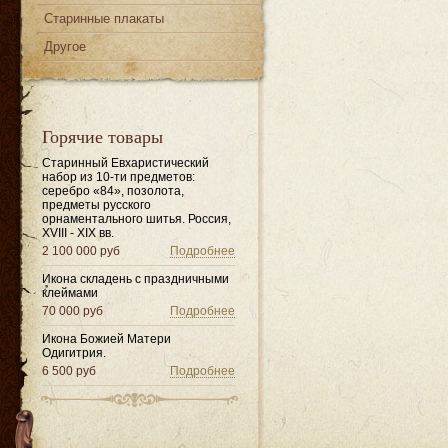
Старинные плакаты
Другое
Горячие товары
Старинный Евхаристический
набор из 10-ти предметов:
серебро «84», позолота,
предметы русского
орнаментального шитья. Россия,
XVIII - XIX вв.
2 100 000 руб
Подробнее
Икона складень с праздничными
клеймами
70 000 руб
Подробнее
Икона Божией Матери
Одигитрия.
6 500 руб
Подробнее