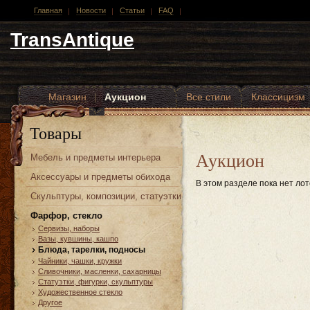
Главная
Новости
Статьи
FAQ
TransAntique
Магазин
|
Аукцион
Все стили
Классицизм
Другие стили
Товары
Аукцион
Мебель и предметы интерьера
Аксессуары и предметы обихода
В этом разделе пока нет лот
Скульптуры, композиции, статуэтки
Фарфор, стекло
Сервизы, наборы
Вазы, кувшины, кашпо
Блюда, тарелки, подносы
Чайники, чашки, кружки
Сливочники, масленки, сахарницы
Статуэтки, фигурки, скульптуры
Художественное стекло
Другое