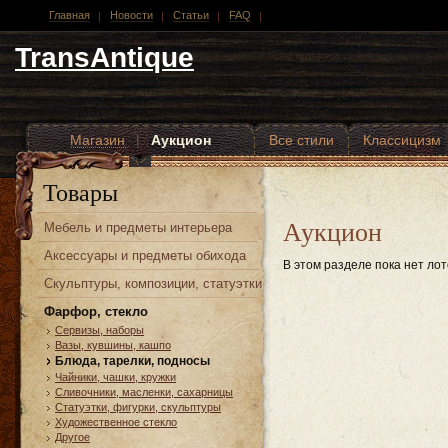
Главная
Новости
Статьи
FAQ
TransAntique
Магазин
|
Аукцион
Все стили
Классицизм
Другие стили
Товары
Аукцион
Мебель и предметы интерьера
Аксессуары и предметы обихода
В этом разделе пока нет лот
Скульптуры, композиции, статуэтки
Фарфор, стекло
Сервизы, наборы
Вазы, кувшины, кашпо
Блюда, тарелки, подносы
Чайники, чашки, кружки
Сливочники, масленки, сахарницы
Статуэтки, фигурки, скульптуры
Художественное стекло
Другое