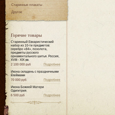
Старинные плакаты
Другое
Горячие товары
Старинный Евхаристический
набор из 10-ти предметов:
серебро «84», позолота,
предметы русского
орнаментального шитья. Россия,
XVIII - XIX вв.
2 100 000 руб
Подробнее
Икона складень с праздничными
клеймами
70 000 руб
Подробнее
Икона Божией Матери
Одигитрия.
6 500 руб
Подробнее