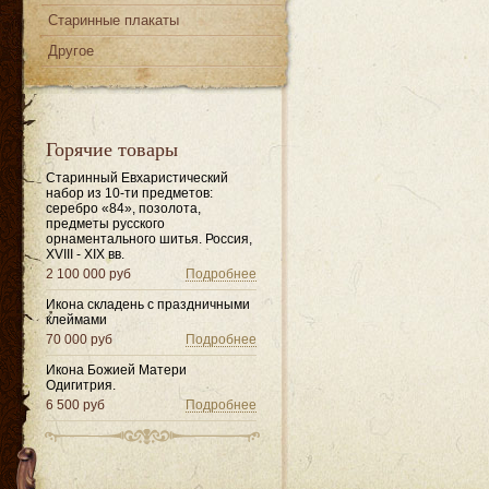
Старинные плакаты
Другое
Горячие товары
Старинный Евхаристический
набор из 10-ти предметов:
серебро «84», позолота,
предметы русского
орнаментального шитья. Россия,
XVIII - XIX вв.
2 100 000 руб
Подробнее
Икона складень с праздничными
клеймами
70 000 руб
Подробнее
Икона Божией Матери
Одигитрия.
6 500 руб
Подробнее