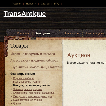
Главная
Новости
Статьи
FAQ
TransAntique
Магазин
|
Аукцион
Все стили
Классицизм
Другие стили
Товары
Аукцион
Мебель и предметы интерьера
Аксессуары и предметы обихода
В этом разделе пока нет лот
Скульптуры, композиции, статуэтки
Фарфор, стекло
Сервизы, наборы
Вазы, кувшины, кашпо
Блюда, тарелки, подносы
Чайники, чашки, кружки
Сливочники, масленки, сахарницы
Статуэтки, фигурки, скульптуры
Художественное стекло
Другое