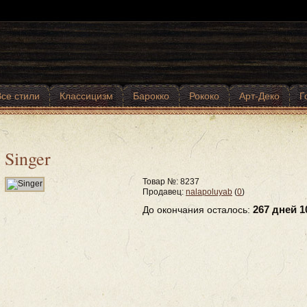
Все стили
Классицизм
Барокко
Рококо
Арт-Деко
Г
Singer
Товар №: 8237
Продавец:
nalapoluyab
(
0
)
267 дней 1
До окончания осталось: