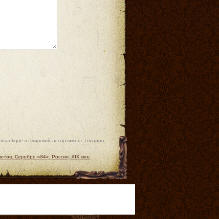
ansantique.ru широкий ассортимент товаров
тов. Серебро «84». Россия, XIX век.