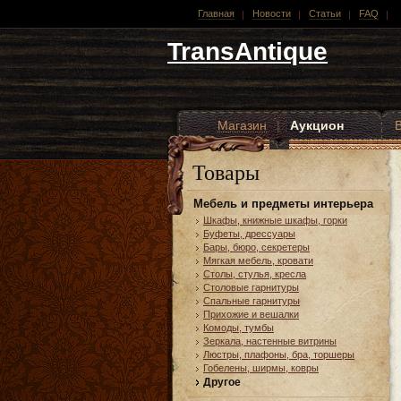
Главная
Новости
Статьи
FAQ
TransAntique
Магазин
|
Аукцион
Другие стили
Товары
Мебель и предметы интерьера
Шкафы, книжные шкафы, горки
Буфеты, дрессуары
Бары, бюро, секретеры
Мягкая мебель, кровати
Столы, стулья, кресла
Столовые гарнитуры
Спальные гарнитуры
Прихожие и вешалки
Комоды, тумбы
Зеркала, настенные витрины
Люстры, плафоны, бра, торшеры
Гобелены, ширмы, ковры
Другое