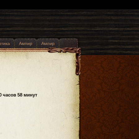
отика
Ампир
Ампир
0 часов 58 минут