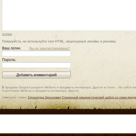
0/2000
Пожалуйста, не используйте теги HTML, нецензурную лексику и рекламу.
Ваш логин:
Вы не зарегистрированы?
Пароль:
В продаже Singer в разделе Мебель и предметы интерьера, Другое в стиле -. На сайте tr
в категории Мебель и предметы интерьера, Другое.
Смотрите также:
Скульптура бронзовая
Старинный евхаристический набор из семи предме