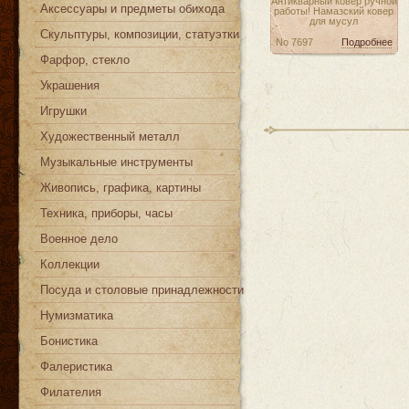
Антикварный ковер ручной
Аксессуары и предметы обихода
работы! Намазский ковер
для мусул
Скульптуры, композиции, статуэтки
No 7697
Подробнее
Фарфор, стекло
Украшения
Игрушки
Художественный металл
Музыкальные инструменты
Живопись, графика, картины
Техника, приборы, часы
Военное дело
Коллекции
Посуда и столовые принадлежности
Нумизматика
Бонистика
Фалеристика
Филателия