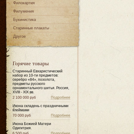
Филокартия
Филумения
Букинистика
Старинные плакаты
Другое
Горячие товары
Старинный Евхаристический
набор из 10-ти предметов:
серебро «84», позолота,
предметы русского
орнаментального шитья. Россия,
XVIII - XIX вв.
2 100 000 руб
Подробнее
Икона складень с праздничными
клеймами
70 000 руб
Подробнее
Икона Божией Матери
Одигитрия.
6 500 руб
Подробнее