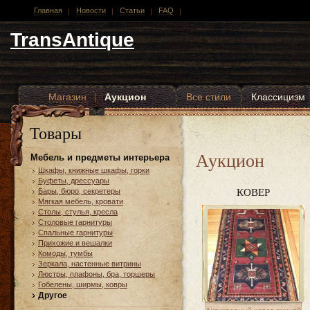
Главная
Новости
Статьи
FAQ
TransAntique
Магазин
|
Аукцион
Все стили
Классицизм
Другие стили
Товары
Аукцион
Мебель и предметы интерьера
Шкафы, книжные шкафы, горки
Буфеты, дрессуары
КОВЕР
Бары, бюро, секретеры
Мягкая мебель, кровати
Столы, стулья, кресла
Столовые гарнитуры
Спальные гарнитуры
Прихожие и вешалки
Комоды, тумбы
Зеркала, настенные витрины
Люстры, плафоны, бра, торшеры
Гобелены, ширмы, ковры
Другое