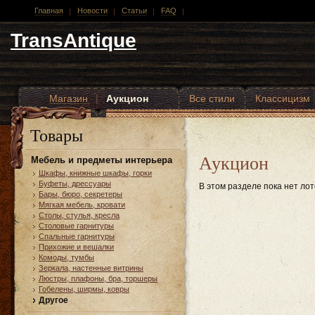
Главная
Новости
Статьи
FAQ
TransAntique
Магазин
|
Аукцион
Все стили
Классицизм
Другие стили
Товары
Аукцион
Мебель и предметы интерьера
Шкафы, книжные шкафы, горки
Буфеты, дрессуары
В этом разделе пока нет лот
Бары, бюро, секретеры
Мягкая мебель, кровати
Столы, стулья, кресла
Столовые гарнитуры
Спальные гарнитуры
Прихожие и вешалки
Комоды, тумбы
Зеркала, настенные витрины
Люстры, плафоны, бра, торшеры
Гобелены, ширмы, ковры
Другое