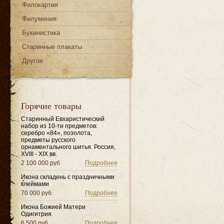
Филокартия
Филумения
Букинистика
Старинные плакаты
Другое
Горячие товары
Старинный Евхаристический
набор из 10-ти предметов:
серебро «84», позолота,
предметы русского
орнаментального шитья. Россия,
XVIII - XIX вв.
2 100 000 руб
Подробнее
Икона складень с праздничными
клеймами
70 000 руб
Подробнее
Икона Божией Матери
Одигитрия.
6 500 руб
Подробнее