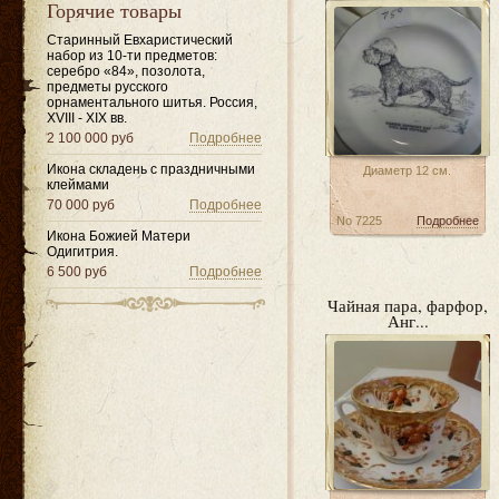
Горячие товары
Старинный Евхаристический
набор из 10-ти предметов:
серебро «84», позолота,
предметы русского
орнаментального шитья. Россия,
XVIII - XIX вв.
2 100 000 руб
Подробнее
Икона складень с праздничными
Диаметр 12 см.
клеймами
70 000 руб
Подробнее
No 7225
Подробнее
Икона Божией Матери
Одигитрия.
6 500 руб
Подробнее
Чайная пара, фарфор,
Анг...