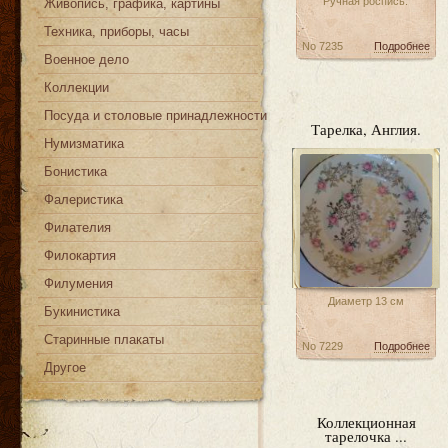
Ручная роспись.
Живопись, графика, картины
Техника, приборы, часы
No 7235
Подробнее
Военное дело
Коллекции
Посуда и столовые принадлежности
Тарелка, Англия.
Нумизматика
Бонистика
Фалеристика
Филателия
Филокартия
Филумения
Диаметр 13 см
Букинистика
Старинные плакаты
No 7229
Подробнее
Другое
Коллекционная
тарелочка ...