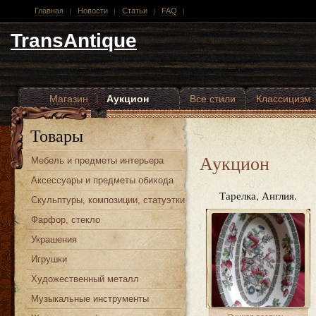
Главная
Новости
Статьи
FAQ
TransAntique
Магазин
|
Аукцион
Все стили
Классицизм
Другие стили
Товары
Аукцион
Мебель и предметы интерьера
Аксессуары и предметы обихода
Тарелка, Англия.
Скульптуры, композиции, статуэтки
Фарфор, стекло
Украшения
Игрушки
Художественный металл
Музыкальные инструменты