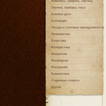
Живопись, графика, картины
Техника, приборы, часы
Военное дело
Коллекции
Посуда и столовые принадлежности
Нумизматика
Бонистика
Фалеристика
Филателия
Филокартия
Филумения
Букинистика
Старинные плакаты
Другое