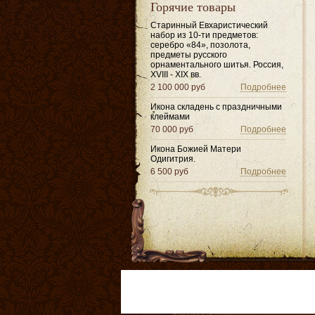
Горячие товары
Старинный Евхаристический
набор из 10-ти предметов:
серебро «84», позолота,
предметы русского
орнаментального шитья. Россия,
XVIII - XIX вв.
2 100 000 руб
Подробнее
Икона складень с праздничными
клеймами
70 000 руб
Подробнее
Икона Божией Матери
Одигитрия.
6 500 руб
Подробнее