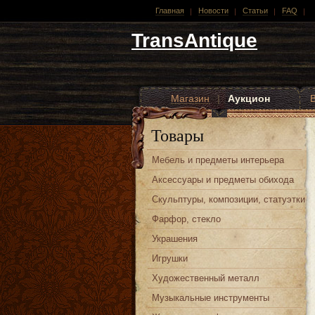
Главная
Новости
Статьи
FAQ
TransAntique
Магазин
|
Аукцион
Другие стили
Товары
Мебель и предметы интерьера
Аксессуары и предметы обихода
Скульптуры, композиции, статуэтки
Фарфор, стекло
Украшения
Игрушки
Художественный металл
Музыкальные инструменты