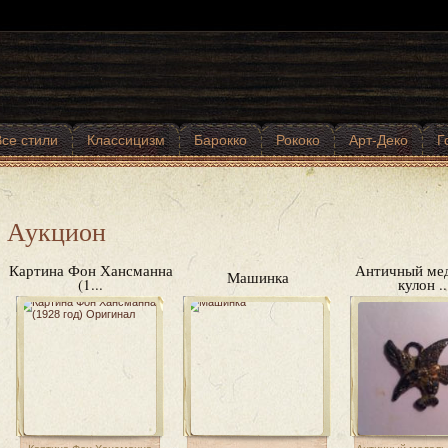
Все стили
Классицизм
Барокко
Рококо
Арт-Деко
Г
Аукцион
Картина Фон Хансманна
Античный мед
Машинка
(1...
кулон ..