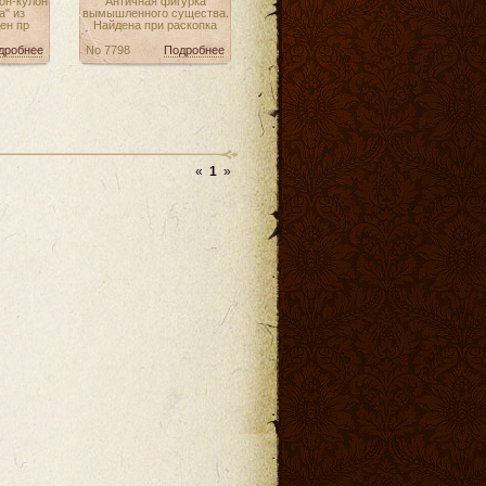
он-кулон
Античная фигурка
а" из
вымышленного существа.
ен пр
Найдена при раскопка
дробнее
No 7798
Подробнее
«
1
»