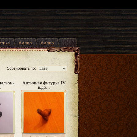
отика
Ампир
Ампир
Сортировать по:
альон-
Античная фигурка IV
.
в.до...