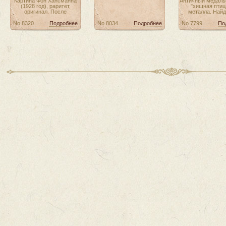
Картина Фон Хансманна
Античный медаль
(1928 год), раритет,
"хищная птиц
оригинал. После
металла. Найд
No 8320
Подробнее
No 8034
Подробнее
No 7799
По