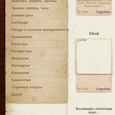
Кинокамера времён СССР
Живопись, графика, картины
1945-1949 год. Название
кинокамеры С-
Техника, приборы, часы
No 7964
Подробнее
Военное дело
Коллекции
Посуда и столовые принадлежности
Шкаф
Нумизматика
Бонистика
Фалеристика
Филателия
Филокартия
Филумения
Букинистика
Старинные плакаты
No 7941
Подробнее
Другое
Коллекция спичечные
коро...