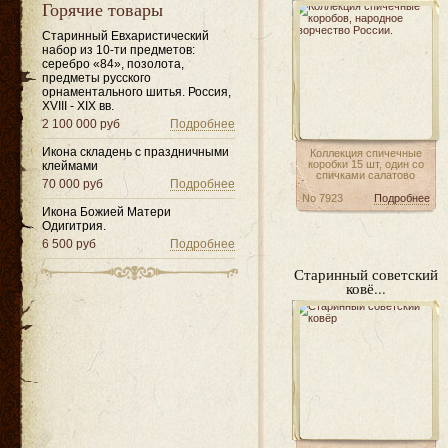
Горячие товары
Старинный Евхаристический
набор из 10-ти предметов:
серебро «84», позолота,
предметы русского
орнаментального шитья. Россия,
XVIII - XIX вв.
2 100 000 руб
Подробнее
Икона складень с праздничными
Коллекция спичечные
коробки 15 шт, один со
клеймами
спичками салатово
70 000 руб
Подробнее
No 7923
Подробнее
Икона Божией Матери
Одигитрия.
6 500 руб
Подробнее
Старинный советский
ковё...