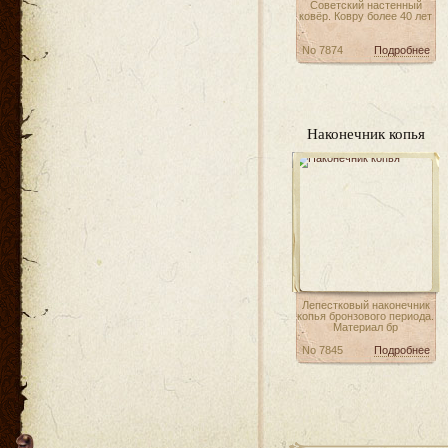
Советский настенный
ковёр. Ковру более 40 лет
No 7874
Подробнее
Наконечник копья
Лепестковый наконечник
копья бронзового периода.
Материал бр
No 7845
Подробнее