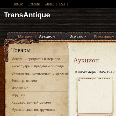
Главная
Новости
Статьи
FAQ
TransAntique
Магазин
|
Аукцион
Все стили
Классицизм
Другие стили
Товары
Аукцион
Мебель и предметы интерьера
Аксессуары и предметы обихода
Кинокамера 1945-1949
Скульптуры, композиции, статуэтки
Фарфор, стекло
Украшения
Игрушки
Художественный металл
Музыкальные инструменты