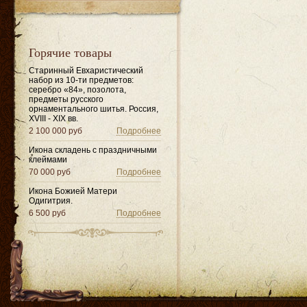
Горячие товары
Старинный Евхаристический
набор из 10-ти предметов:
серебро «84», позолота,
предметы русского
орнаментального шитья. Россия,
XVIII - XIX вв.
2 100 000 руб
Подробнее
Икона складень с праздничными
клеймами
70 000 руб
Подробнее
Икона Божией Матери
Одигитрия.
6 500 руб
Подробнее