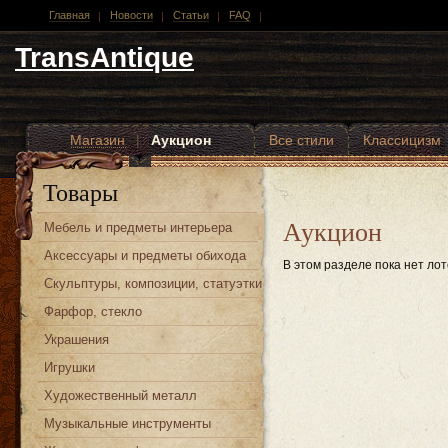
Главная
Новости
Статьи
FAQ
TransAntique
Магазин
|
Аукцион
Все стили
Классицизм
Другие стили
Товары
Аукцион
Мебель и предметы интерьера
Аксессуары и предметы обихода
В этом разделе пока нет лот
Скульптуры, композиции, статуэтки
Фарфор, стекло
Украшения
Игрушки
Художественный металл
Музыкальные инструменты