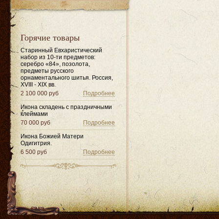
Горячие товары
Старинный Евхаристический
набор из 10-ти предметов:
серебро «84», позолота,
предметы русского
орнаментального шитья. Россия,
XVIII - XIX вв.
2 100 000 руб
Подробнее
Икона складень с праздничными
клеймами
70 000 руб
Подробнее
Икона Божией Матери
Одигитрия.
6 500 руб
Подробнее