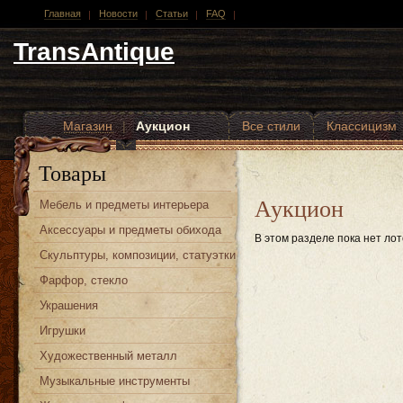
Главная
Новости
Статьи
FAQ
TransAntique
Магазин
|
Аукцион
Все стили
Классицизм
Другие стили
Товары
Аукцион
Мебель и предметы интерьера
Аксессуары и предметы обихода
В этом разделе пока нет лот
Скульптуры, композиции, статуэтки
Фарфор, стекло
Украшения
Игрушки
Художественный металл
Музыкальные инструменты