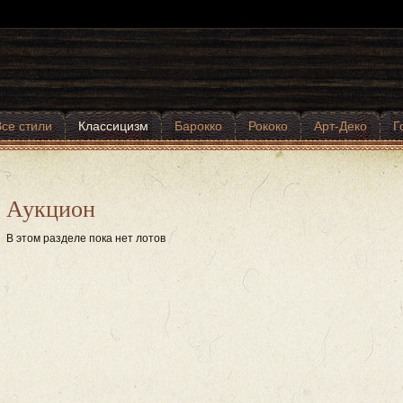
Все стили
Классицизм
Барокко
Рококо
Арт-Деко
Г
Аукцион
В этом разделе пока нет лотов