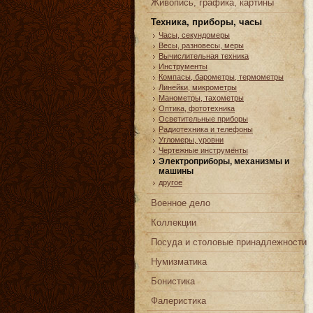
Живопись, графика, картины
Техника, приборы, часы
Часы, cекундомеры
Весы, разновесы, меры
Вычислительная техника
Инструменты
Компасы, барометры, термометры
Линейки, микрометры
Манометры, тахометры
Оптика, фототехника
Осветительные приборы
Радиотехника и телефоны
Угломеры, уровни
Чертежные инструменты
Электроприборы, механизмы и
машины
другое
Военное дело
Коллекции
Посуда и столовые принадлежности
Нумизматика
Бонистика
Фалеристика