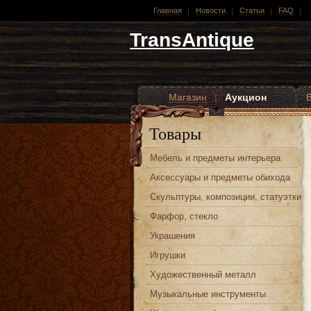
Главная
Новости
Статьи
FAQ
TransAntique
Магазин
|
Аукцион
Другие стили
Товары
Мебель и предметы интерьера
Аксессуары и предметы обихода
Скульптуры, композиции, статуэтки
Фарфор, стекло
Украшения
Игрушки
Художественный металл
Музыкальные инструменты