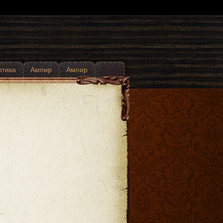
отика
Ампир
Ампир