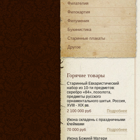
Филателия
Филокартия
Филумения
Букинистика
Старинные плакаты
Другое
Горячие товары
Старинный Евхаристический
набор из 10-ти предметов:
серебро «84», позолота,
предметы русского
орнаментального шитья. Россия,
XVIII - XIX вв.
2 100 000 руб
Подробнее
Икона складень с праздничными
клеймами
70 000 руб
Подробнее
Икона Божией Матери