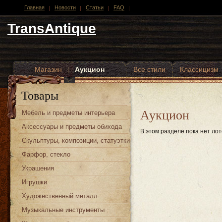
Главная
Новости
Статьи
FAQ
TransAntique
Магазин
|
Аукцион
Все стили
Классицизм
Другие стили
Товары
Аукцион
Мебель и предметы интерьера
Аксессуары и предметы обихода
В этом разделе пока нет лот
Скульптуры, композиции, статуэтки
Фарфор, стекло
Украшения
Игрушки
Художественный металл
Музыкальные инструменты