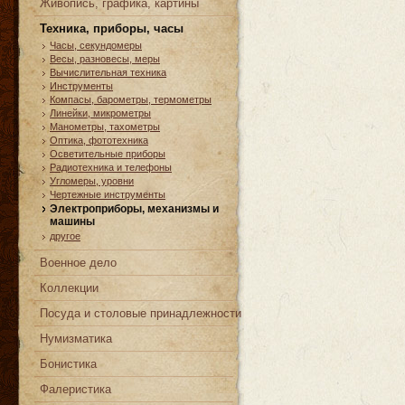
Живопись, графика, картины
Техника, приборы, часы
Часы, cекундомеры
Весы, разновесы, меры
Вычислительная техника
Инструменты
Компасы, барометры, термометры
Линейки, микрометры
Манометры, тахометры
Оптика, фототехника
Осветительные приборы
Радиотехника и телефоны
Угломеры, уровни
Чертежные инструменты
Электроприборы, механизмы и
машины
другое
Военное дело
Коллекции
Посуда и столовые принадлежности
Нумизматика
Бонистика
Фалеристика