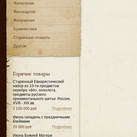
Филателия
Филокартия
Филумения
Букинистика
Старинные плакаты
Другое
Горячие товары
Старинный Евхаристический
набор из 10-ти предметов:
серебро «84», позолота,
предметы русского
орнаментального шитья. Россия,
XVIII - XIX вв.
2 100 000 руб
Подробнее
Икона складень с праздничными
клеймами
70 000 руб
Подробнее
Икона Божией Матери