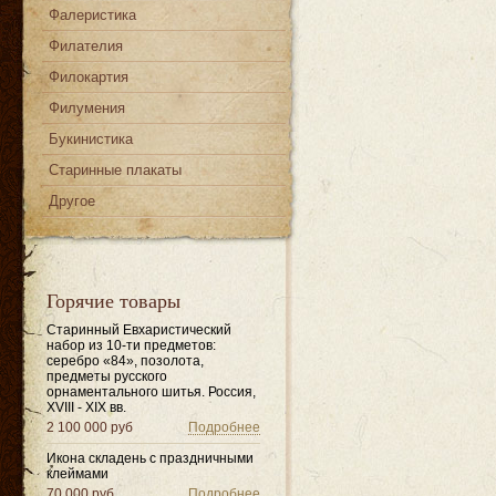
Фалеристика
Филателия
Филокартия
Филумения
Букинистика
Старинные плакаты
Другое
Горячие товары
Старинный Евхаристический
набор из 10-ти предметов:
серебро «84», позолота,
предметы русского
орнаментального шитья. Россия,
XVIII - XIX вв.
2 100 000 руб
Подробнее
Икона складень с праздничными
клеймами
70 000 руб
Подробнее