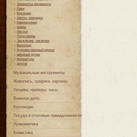
Элементы орнамента
Пики
Корзинки
Цветы, накладки
Наконечники
Шары
Листья
Полусферы
Эксклюзив, заклепки
Виноград
Художественный прокат
дверные ручки
фурнитура
другое
Музыкальные инструменты
Живопись, графика, картины
Техника, приборы, часы
Военное дело
Коллекции
Посуда и столовые принадлежности
Нумизматика
Бонистика