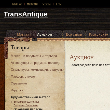
Главная
Новости
Статьи
FAQ
TransAntique
Магазин
|
Аукцион
Все стили
Классицизм
Другие стили
Товары
Аукцион
Мебель и предметы интерьера
Аксессуары и предметы обихода
В этом разделе пока нет лот
Скульптуры, композиции, статуэтки
Фарфор, стекло
Украшения
Игрушки
Художественный металл
Вставки в балясины
Поручни, балясины
Основание балясин