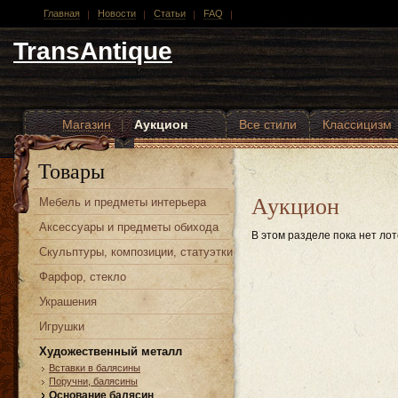
Главная
Новости
Статьи
FAQ
TransAntique
Магазин
|
Аукцион
Все стили
Классицизм
Другие стили
Товары
Аукцион
Мебель и предметы интерьера
Аксессуары и предметы обихода
В этом разделе пока нет лот
Скульптуры, композиции, статуэтки
Фарфор, стекло
Украшения
Игрушки
Художественный металл
Вставки в балясины
Поручни, балясины
Основание балясин