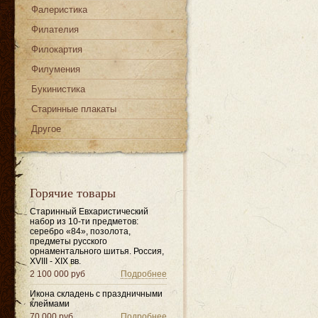
Фалеристика
Филателия
Филокартия
Филумения
Букинистика
Старинные плакаты
Другое
Горячие товары
Старинный Евхаристический
набор из 10-ти предметов:
серебро «84», позолота,
предметы русского
орнаментального шитья. Россия,
XVIII - XIX вв.
2 100 000 руб
Подробнее
Икона складень с праздничными
клеймами
70 000 руб
Подробнее