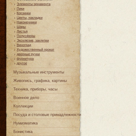
Элементы орнамента
Пики
Корзинки
Цветы, накладки
Наконечники
Шары
Листья
Полусферы
Эксклюзив, заклепки
Виноград
Художественный прокат
дверные ручки
фурнитура
другое
Музыкальные инструменты
Живопись, графика, картины
Техника, приборы, часы
Военное дело
Коллекции
Посуда и столовые принадлежности
Нумизматика
Бонистика