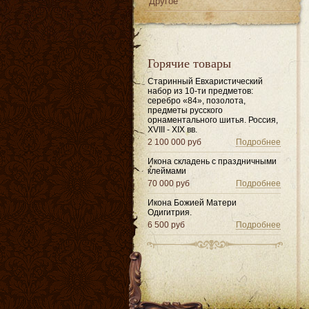
Другое
Горячие товары
Старинный Евхаристический
набор из 10-ти предметов:
серебро «84», позолота,
предметы русского
орнаментального шитья. Россия,
XVIII - XIX вв.
2 100 000 руб
Подробнее
Икона складень с праздничными
клеймами
70 000 руб
Подробнее
Икона Божией Матери
Одигитрия.
6 500 руб
Подробнее