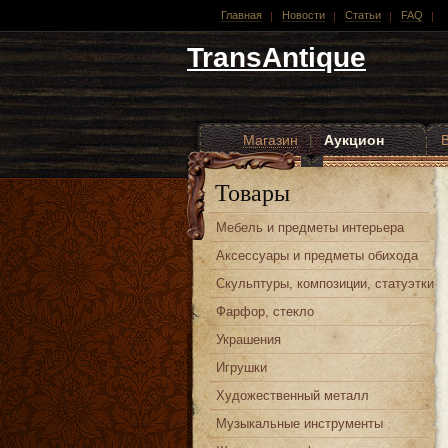
Главная
Новости
Статьи
FAQ
TransAntique
Магазин
|
Аукцион
Другие стили
Товары
Мебель и предметы интерьера
Аксессуары и предметы обихода
Скульптуры, композиции, статуэтки
Фарфор, стекло
Украшения
Игрушки
Художественный металл
Музыкальные инструменты