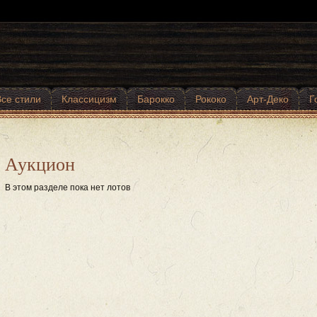
Все стили
Классицизм
Барокко
Рококо
Арт-Деко
Г
Аукцион
В этом разделе пока нет лотов