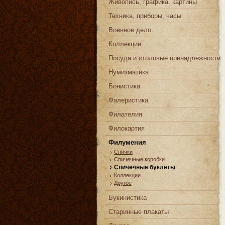
Живопись, графика, картины
Техника, приборы, часы
Военное дело
Коллекции
Посуда и столовые принадлежности
Нумизматика
Бонистика
Фалеристика
Филателия
Филокартия
Филумения
Спички
Спичечные коробки
Спичечные буклеты
Коллекции
Другое
Букинистика
Старинные плакаты