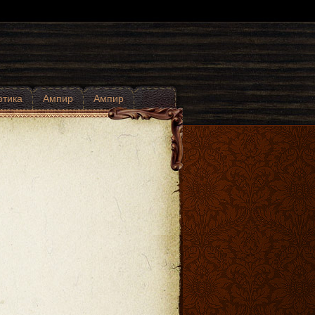
отика
Ампир
Ампир