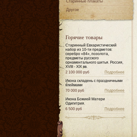
Старинные плакаты
Другое
Горячие товары
Старинный Евхаристический
набор из 10-ти предметов:
серебро «84», позолота,
предметы русского
орнаментального шитья. Россия,
XVIII - XIX вв.
2 100 000 руб
Подробнее
Икона складень с праздничными
клеймами
70 000 руб
Подробнее
Икона Божией Матери
Одигитрия.
6 500 руб
Подробнее