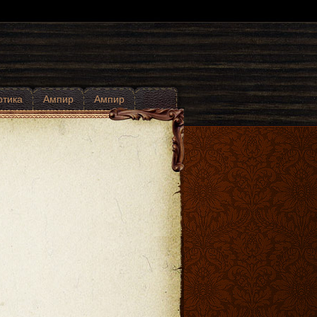
отика
Ампир
Ампир