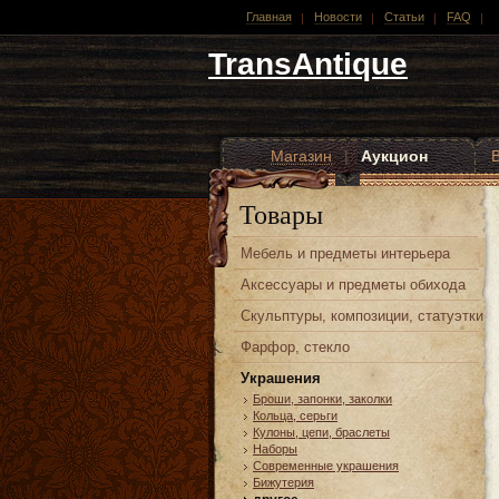
Главная
Новости
Статьи
FAQ
TransAntique
Магазин
|
Аукцион
Другие стили
Товары
Мебель и предметы интерьера
Аксессуары и предметы обихода
Скульптуры, композиции, статуэтки
Фарфор, стекло
Украшения
Броши, запонки, заколки
Кольца, серьги
Кулоны, цепи, браслеты
Наборы
Современные украшения
Бижутерия