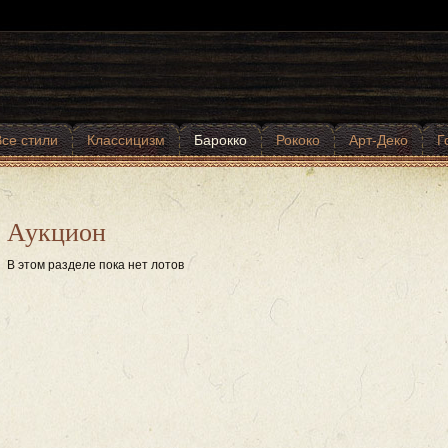
Все стили
Классицизм
Барокко
Рококо
Арт-Деко
Г
Аукцион
В этом разделе пока нет лотов