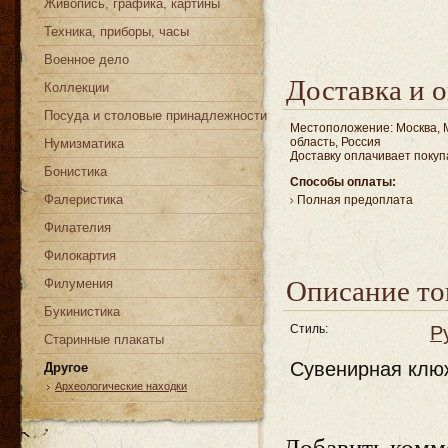
Живопись, графика, картины
Техника, приборы, часы
Военное дело
Доставка и о
Коллекции
Посуда и столовые принадлежности
Местоположение: Москва, 
область, Россия
Нумизматика
Доставку оплачивает покуп
Бонистика
Способы оплаты:
Фалеристика
Полная предоплата
Филателия
Филокартия
Описание то
Филумения
Букинистика
Стиль:
Р
Старинные плакаты
Сувенирная клю
Другое
Археологические находки
Добавить комм