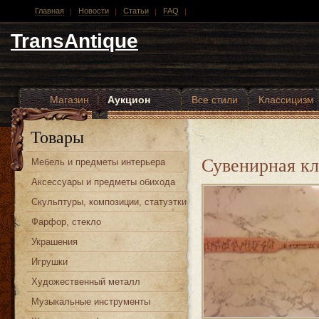
Главная
Новости
Статьи
FAQ
TransAntique
Магазин
|
Аукцион
Все стили
Классицизм
Другие стили
Товары
Сувенирная к
Мебель и предметы интерьера
Аксессуары и предметы обихода
Скульптуры, композиции, статуэтки
Фарфор, стекло
Украшения
Игрушки
Художественный металл
Музыкальные инструменты