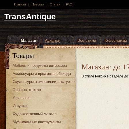
Главная
Новости
Статьи
FAQ
TransAntique
Магазин
|
Аукцион
Все стили
Классицизм
Другие стили
Товары
Магазин: до 1
Мебель и предметы интерьера
Аксессуары и предметы обихода
В стиле Рококо в разделе до
Скульптуры, композиции, статуэтки
Фарфор, стекло
Украшения
Игрушки
Художественный металл
Музыкальные инструменты