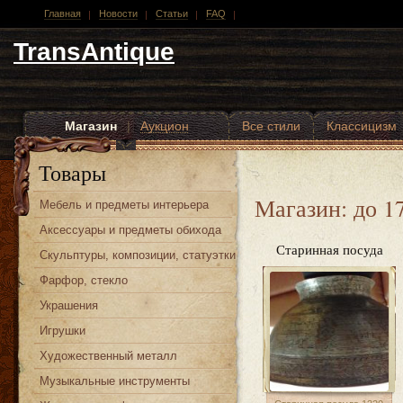
Главная
Новости
Статьи
FAQ
TransAntique
Магазин
|
Аукцион
Все стили
Классицизм
Другие стили
Товары
Магазин: до 1
Мебель и предметы интерьера
Аксессуары и предметы обихода
Старинная посуда
Скульптуры, композиции, статуэтки
Фарфор, стекло
Украшения
Игрушки
Художественный металл
Музыкальные инструменты