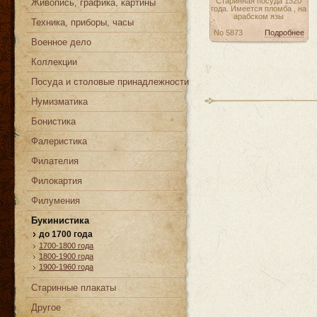
Старинная посуда 1320
Живопись, графика, картины
года. Имеется пломба , на
арабском язы
Техника, приборы, часы
No 5873
Подробнее
Военное дело
Коллекции
Посуда и столовые принадлежности
Нумизматика
Бонистика
Фалеристика
Филателия
Филокартия
Филумения
Букинистика
до 1700 года
1700-1800 года
1800-1900 года
1900-1960 года
Старинные плакаты
Другое