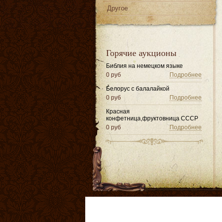
Другое
Горячие аукционы
Библия на немецком языке
0 руб
Подробнее
Белорус с балалайкой
0 руб
Подробнее
Красная
конфетница,фруктовница СССР
0 руб
Подробнее