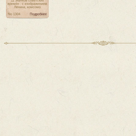
11 значков советских
времён : с изображением
Ленина, комсомо
No 1304
Подробнее