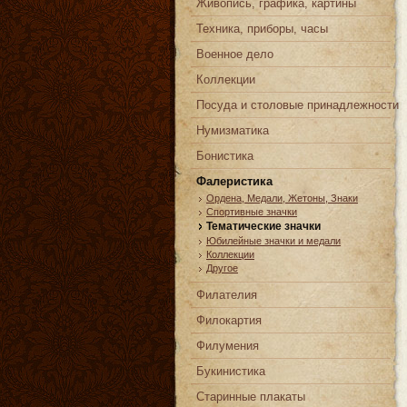
Живопись, графика, картины
Техника, приборы, часы
Военное дело
Коллекции
Посуда и столовые принадлежности
Нумизматика
Бонистика
Фалеристика
Ордена, Медали, Жетоны, Знаки
Спортивные значки
Тематические значки
Юбилейные значки и медали
Коллекции
Другое
Филателия
Филокартия
Филумения
Букинистика
Старинные плакаты