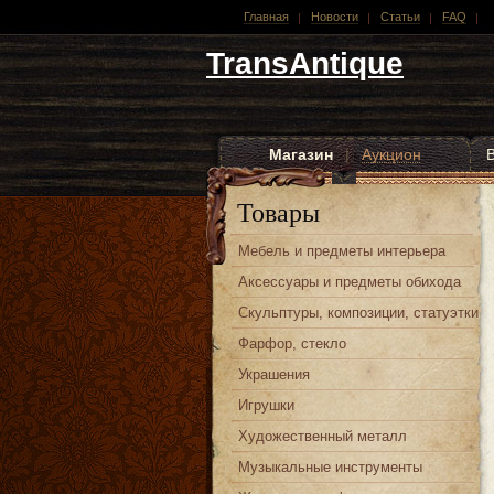
Главная
Новости
Статьи
FAQ
TransAntique
Магазин
|
Аукцион
Другие стили
Товары
Мебель и предметы интерьера
Аксессуары и предметы обихода
Скульптуры, композиции, статуэтки
Фарфор, стекло
Украшения
Игрушки
Художественный металл
Музыкальные инструменты