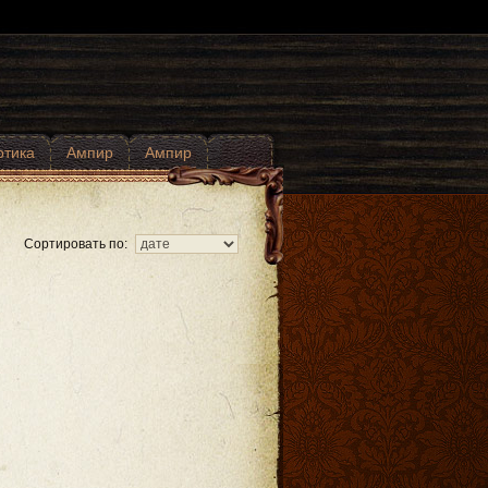
отика
Ампир
Ампир
Сортировать по: