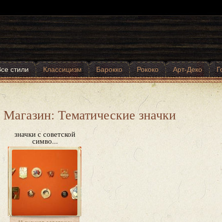
Все стили
Классицизм
Барокко
Рококо
Арт-Деко
Г
Магазин: Тематические значки
значки с советской
симво...