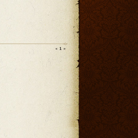
«
1
»