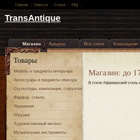
Главная
Новости
Статьи
FAQ
TransAntique
Магазин
|
Аукцион
Все стили
Классицизм
Другие стили
Товары
Магазин: до 1
Мебель и предметы интерьера
Аксессуары и предметы обихода
В стиле Африканский стиль в
Скульптуры, композиции, статуэтки
Фарфор, стекло
Украшения
Игрушки
Художественный металл
Музыкальные инструменты