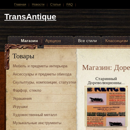
Главная
Новости
Статьи
FAQ
TransAntique
Магазин
|
Аукцион
Все стили
Классицизм
Другие стили
Товары
Магазин: Дор
Мебель и предметы интерьера
Аксессуары и предметы обихода
Старинный
Дореволюционны...
Скульптуры, композиции, статуэтки
Фарфор, стекло
Украшения
Игрушки
Художественный металл
Музыкальные инструменты