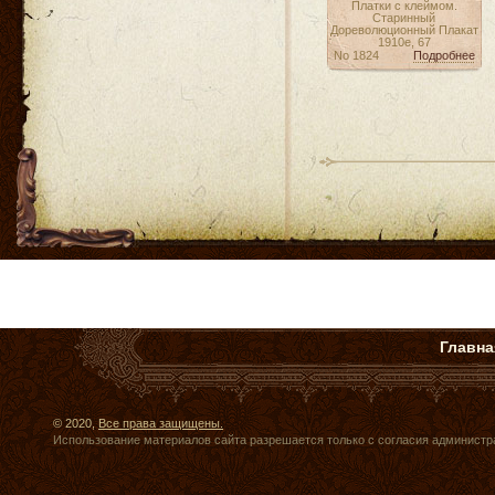
Платки с клеймом.
Старинный
Дореволюционный Плакат
1910е, 67
No 1824
Подробнее
Главна
© 2020,
Все права защищены.
Использование материалов сайта разрешается только с согласия администр