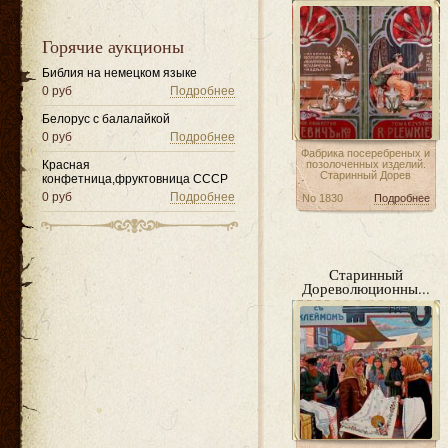
Горячие аукционы
Библия на немецком языке
0 руб
Подробнее
Белорус с балалайкой
0 руб
Подробнее
Фабрика посеребреных и
Красная
позолоченных изделий.
Старинный Дорев
конфетница,фруктовница СССР
0 руб
Подробнее
No 1830
Подробнее
Старинный
Дореволюционны...