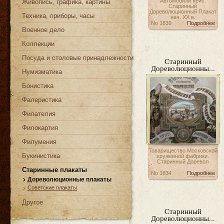
Автомобили Кейс.
Живопись, графика, картины
Старинный
Дореволюционный Плакат
Техника, приборы, часы
нач. XX в.
No 1839
Подробнее
Военное дело
Коллекции
Посуда и столовые принадлежности
Старинный
Дореволюционны...
Нумизматика
Бонистика
Фалеристика
Филателия
Филокартия
Филумения
Товарищество Московской
Букинистика
кружевной фабрики.
Старинный Доревол
Старинные плакаты
No 1834
Подробнее
Дореволюционные плакаты
Советские плакаты
Другое
Старинный
Дореволюционны...