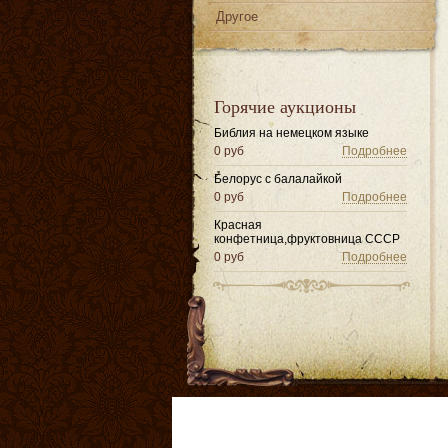
Другое
Горячие аукционы
Библия на немецком языке
0 руб
Подробнее
Белорус с балалайкой
0 руб
Подробнее
Красная
конфетница,фруктовница СССР
0 руб
Подробнее