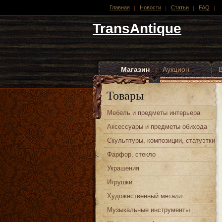
Главная
Новости
Статьи
FAQ
TransAntique
Магазин
|
Аукцион
Другие стили
Товары
Мебель и предметы интерьера
Аксессуары и предметы обихода
Скульптуры, композиции, статуэтки
Фарфор, стекло
Украшения
Игрушки
Художественный металл
Музыкальные инструменты