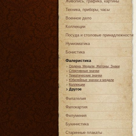
Живопись, графика, картины
Техника, приборы, часы
Военное дело
Коллекции
Посуда и столовые принадлежности
Нумизматика
Бонистика
Фалеристика
Ордена, Медали, Жетоны, Знаки
Спортивные значки
Тематические значки
Юбилейные значки и медали
Коллекции
Другое
Филателия
Филокартия
Филумения
Букинистика
Старинные плакаты