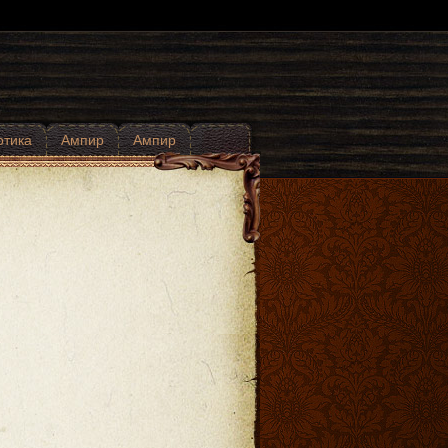
отика
Ампир
Ампир