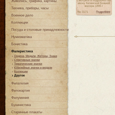
Смотрите в подробностях
Живопись, графика, картины
икону Казанской Божией
матери 1895 г
Техника, приборы, часы
No 3171
Подробнее
Военное дело
Коллекции
Посуда и столовые принадлежности
Нумизматика
Бонистика
Фалеристика
Ордена, Медали, Жетоны, Знаки
Спортивные значки
Тематические значки
Юбилейные значки и медали
Коллекции
Другое
Филателия
Филокартия
Филумения
Букинистика
Старинные плакаты