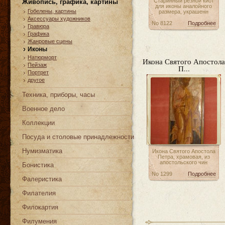
Старинный резной киот
Живопись, графика, картины
для иконы аналойного
Гобелены, картины
размера, украшенн
Аксессуары художников
No 8122
Подробнее
Гравюра
Графика
Жанровые сцены
Иконы
Натюрморт
Икона Святого Апостол
Пейзаж
П...
Портрет
другое
Техника, приборы, часы
Военное дело
Коллекции
Посуда и столовые принадлежности
Нумизматика
Икона Святого Апостола
Петра, храмовая, из
апостольского чин
Бонистика
No 1299
Подробнее
Фалеристика
Филателия
Филокартия
Филумения