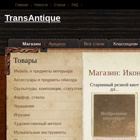
Главная
Новости
Статьи
FAQ
TransAntique
Магазин
|
Аукцион
Все стили
Классицизм
Другие стили
Товары
Магазин: Ико
Мебель и предметы интерьера
Аксессуары и предметы обихода
Старинный резной киот
дл...
Скульптуры, композиции, статуэтки
Фарфор, стекло
Украшения
Игрушки
Художественный металл
Музыкальные инструменты