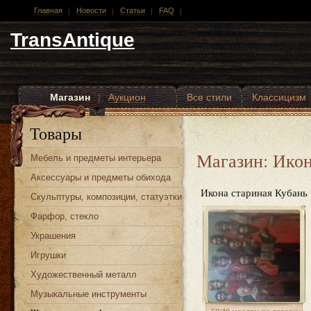
Главная
Новости
Статьи
FAQ
TransAntique
Магазин
|
Аукцион
Все стили
Классицизм
Другие стили
Товары
Магазин: Ико
Мебель и предметы интерьера
Аксессуары и предметы обихода
Икона стариная Кубань
Скульптуры, композиции, статуэтки
Фарфор, стекло
Украшения
Игрушки
Художественный металл
Музыкальные инструменты