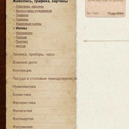
50/40,маслом по дереву
Живопись, графика, картины
Гобелены, картины
Аксессуары художников
No 7464
Подробнее
Гравюра
Графика
Жанровые сцены
Иконы
Натюрморт
Пейзаж
Портрет
другое
Техника, приборы, часы
Военное дело
Коллекции
Посуда и столовые принадлежности
Нумизматика
Бонистика
Фалеристика
Филателия
Филокартия
Филумения