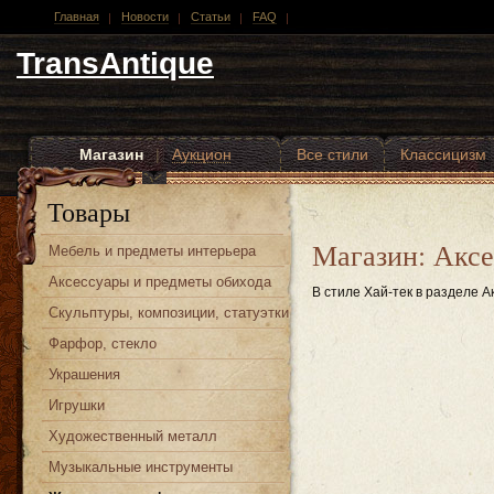
Главная
Новости
Статьи
FAQ
TransAntique
Магазин
|
Аукцион
Все стили
Классицизм
Другие стили
Товары
Магазин: Акс
Мебель и предметы интерьера
Аксессуары и предметы обихода
В стиле Хай-тек в разделе А
Скульптуры, композиции, статуэтки
Фарфор, стекло
Украшения
Игрушки
Художественный металл
Музыкальные инструменты