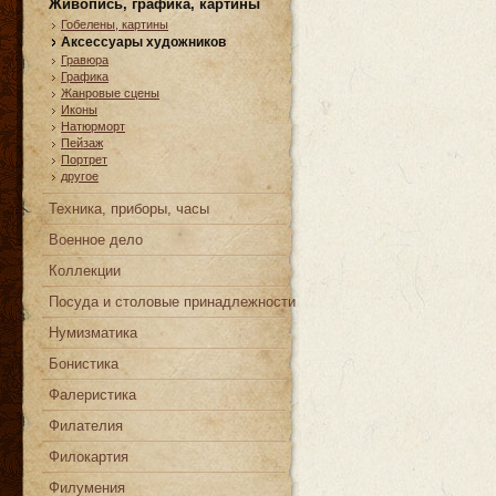
Живопись, графика, картины
Гобелены, картины
Аксессуары художников
Гравюра
Графика
Жанровые сцены
Иконы
Натюрморт
Пейзаж
Портрет
другое
Техника, приборы, часы
Военное дело
Коллекции
Посуда и столовые принадлежности
Нумизматика
Бонистика
Фалеристика
Филателия
Филокартия
Филумения