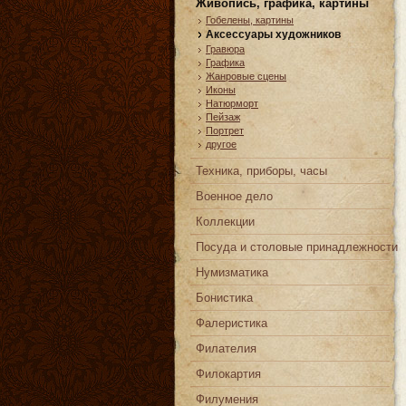
Живопись, графика, картины
Гобелены, картины
Аксессуары художников
Гравюра
Графика
Жанровые сцены
Иконы
Натюрморт
Пейзаж
Портрет
другое
Техника, приборы, часы
Военное дело
Коллекции
Посуда и столовые принадлежности
Нумизматика
Бонистика
Фалеристика
Филателия
Филокартия
Филумения