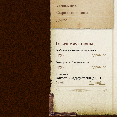
Букинистика
Старинные плакаты
Другое
Горячие аукционы
Библия на немецком языке
0 руб
Подробнее
Белорус с балалайкой
0 руб
Подробнее
Красная
конфетница,фруктовница СССР
0 руб
Подробнее