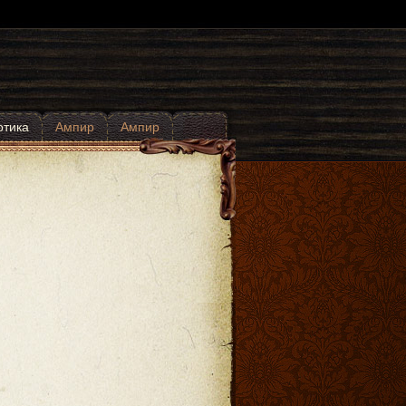
отика
Ампир
Ампир