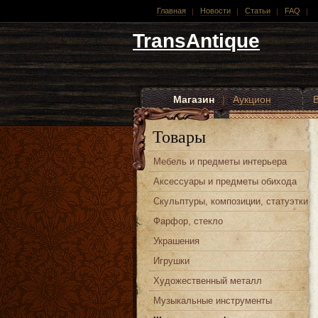
Главная
Новости
Статьи
FAQ
TransAntique
Магазин
|
Аукцион
Другие стили
Товары
Мебель и предметы интерьера
Аксессуары и предметы обихода
Скульптуры, композиции, статуэтки
Фарфор, стекло
Украшения
Игрушки
Художественный металл
Музыкальные инструменты