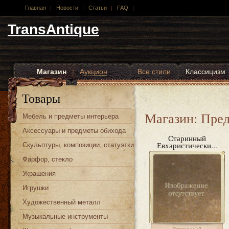
Главная
Новости
Статьи
FAQ
TransAntique
Магазин
|
Аукцион
Все стили
Классицизм
Другие стили
Товары
Магазин: Пред
Мебель и предметы интерьера
Аксессуары и предметы обихода
Старинный
Евхаристически...
Скульптуры, композиции, статуэтки
Фарфор, стекло
Украшения
Игрушки
Художественный металл
Музыкальные инструменты