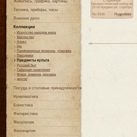
Старинный
Живопись, графика, картины
Евхаристический набор из
10-ти предметов: серебро
Техника, приборы, часы
No 8336
Подробнее
Военное дело
Коллекции
Искусство народов мира
Масонство
Нэцкэ
Ню
Парфюмерные флаконы, упаковка
Праздники
Предметы культа
Русский быт
Табачная галантерея
Флаги, знамена, реклама
другое
Посуда и столовые принадлежности
Нумизматика
Бонистика
Фалеристика
Филателия
Филокартия