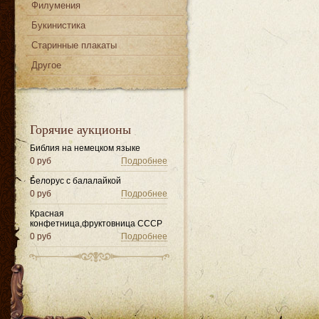
Филумения
Букинистика
Старинные плакаты
Другое
Горячие аукционы
Библия на немецком языке
0 руб
Подробнее
Белорус с балалайкой
0 руб
Подробнее
Красная
конфетница,фруктовница СССР
0 руб
Подробнее