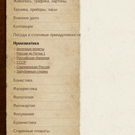
Живопись, графика, картины
Техника, приборы, часы
Военное дело
Коллекции
Посуда и столовые принадлежности
Нумизматика
Античные монеты
Россия до Петра 1
Российская Империя
СССР
Современная Россия
Зарубежные страны
Бонистика
Фалеристика
Филателия
Филокартия
Филумения
Букинистика
Старинные плакаты