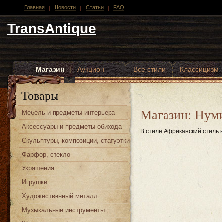
Главная
Новости
Статьи
FAQ
TransAntique
Магазин
|
Аукцион
Все стили
Классицизм
Другие стили
Товары
Магазин: Нум
Мебель и предметы интерьера
Аксессуары и предметы обихода
В стиле Африканский стиль 
Скульптуры, композиции, статуэтки
Фарфор, стекло
Украшения
Игрушки
Художественный металл
Музыкальные инструменты