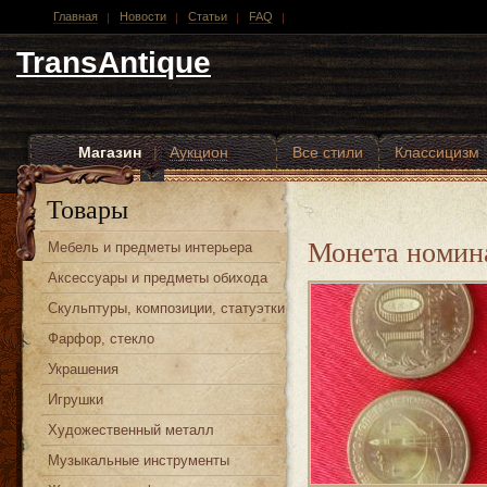
Главная
Новости
Статьи
FAQ
TransAntique
Магазин
|
Аукцион
Все стили
Классицизм
Другие стили
Товары
Монета номин
Мебель и предметы интерьера
Аксессуары и предметы обихода
Скульптуры, композиции, статуэтки
Фарфор, стекло
Украшения
Игрушки
Художественный металл
Музыкальные инструменты