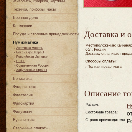
Живопись, графика, картины
Техника, приборы, часы
Военное дело
Коллекции
Доставка и о
Посуда и столовые принадлежности
Нумизматика
Местоположение: Качканар
Античные монеты
обл., Россия
Россия до Петра 1
Доставку оплачивает прод
Российская Империя
СССР
Способы оплаты:
Современная Россия
Полная предоплата
Зарубежные страны
Бонистика
Фалеристика
Описание то
Филателия
Филокартия
Раздел:
Н
Филумения
Состояние товара:
о
Букинистика
Страна производителя:
Р
Старинные плакаты