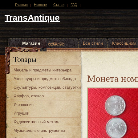
Главная
Новости
Статьи
FAQ
TransAntique
Магазин
|
Аукцион
Все стили
Классицизм
Другие стили
Товары
Мебель и предметы интерьера
Монета номи
Аксессуары и предметы обихода
Скульптуры, композиции, статуэтки
Фарфор, стекло
Украшения
Игрушки
Художественный металл
Музыкальные инструменты