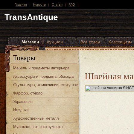
Главная
Новости
Статьи
FAQ
TransAntique
Магазин
|
Аукцион
Все стили
Классицизм
Другие стили
Товары
Мебель и предметы интерьера
Швейная м
Аксессуары и предметы обихода
Скульптуры, композиции, статуэтки
Фарфор, стекло
Украшения
Игрушки
Художественный металл
Музыкальные инструменты