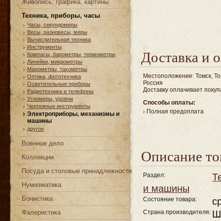
Живопись, графика, картины
Техника, приборы, часы
Часы, cекундомеры
Весы, разновесы, меры
Вычислительная техника
Инструменты
Доставка и о
Компасы, барометры, термометры
Линейки, микрометры
Манометры, тахометры
Местоположение: Томск, То
Оптика, фототехника
Россия
Осветительные приборы
Доставку оплачивает покуп
Радиотехника и телефоны
Угломеры, уровни
Способы оплаты:
Чертежные инструменты
Полная предоплата
Электроприборы, механизмы и
машины
другое
Военное дело
Описание то
Коллекции
Посуда и столовые принадлежности
Раздел:
Т
Нумизматика
и машины
Бонистика
Состояние товара:
с
Фалеристика
Страна производителя:
Ш