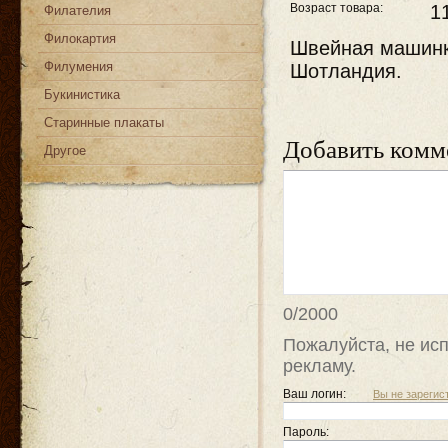
Возраст товара:
1
Филателия
Филокартия
Швейная машинк
Филумения
Шотландия.
Букинистика
Старинные плакаты
Добавить комм
Другое
0/2000
Пожалуйста, не исп
рекламу.
Ваш логин:
Вы не зареги
Пароль: