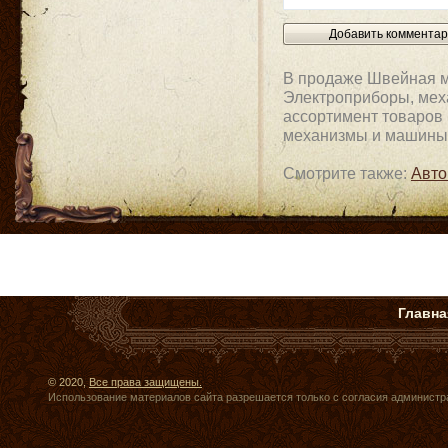
В продаже Швейная м
Электроприборы, меха
ассортимент товаров 
механизмы и машины
Смотрите также:
Авто
Главна
© 2020,
Все права защищены.
Использование материалов сайта разрешается только с согласия администр