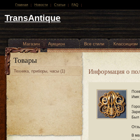
Главная
Новости
Статьи
FAQ
TransAntique
Магазин
|
Аукцион
Все стили
Классицизм
Другие стили
Товары
Информация о пол
Техника, приборы, часы (1)
Псев
Имя:
Горо
Заре
Был 
Отзы
В ма