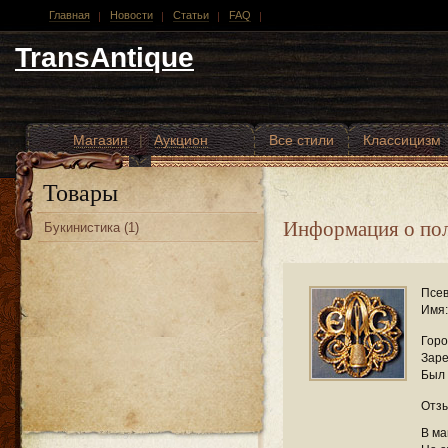
Главная
Новости
Статьи
FAQ
TransAntique
Магазин
|
Аукцион
Все стили
Классицизм
Другие стили
Товары
Информация о пол
Букинистика (1)
Псев
Имя:
Горо
Заре
Был 
Отзы
В ма