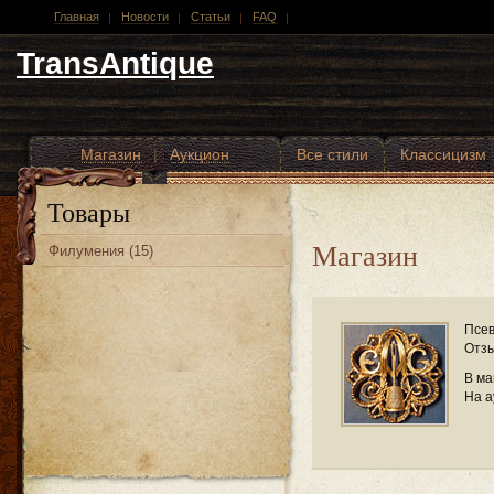
Главная
Новости
Статьи
FAQ
TransAntique
Магазин
|
Аукцион
Все стили
Классицизм
Другие стили
Товары
Магазин
Филумения (15)
Псев
Отзы
В ма
На а